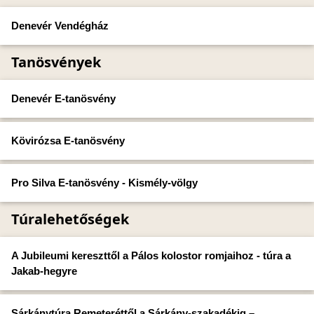
Denevér Vendégház
Tanösvények
Denevér E-tanösvény
Kövirózsa E-tanösvény
Pro Silva E-tanösvény - Kismély-völgy
Túralehetőségek
A Jubileumi kereszttől a Pálos kolostor romjaihoz - túra a
Jakab-hegyre
Sárkánytúra Remeteréttől a Sárkány-szakadékig –