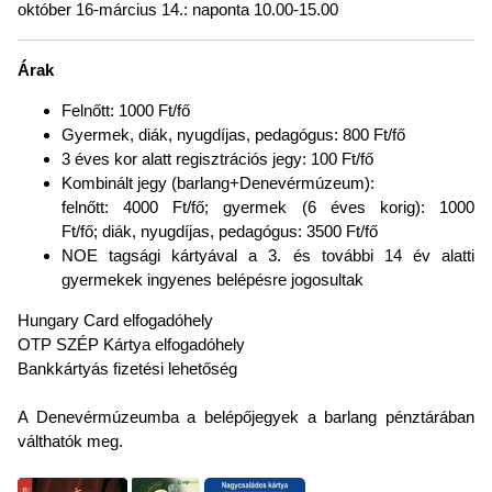
október 16-március 14.: naponta 10.00-15.00
Árak
Felnőtt: 1000 Ft/fő
Gyermek, diák, nyugdíjas, pedagógus: 800 Ft/fő
3 éves kor alatt regisztrációs jegy: 100 Ft/fő
Kombinált jegy (barlang+Denevérmúzeum):
felnőtt: 4000 Ft/fő; gyermek (6 éves korig): 1000
Ft/fő; diák, nyugdíjas, pedagógus: 3500 Ft/fő
NOE tagsági kártyával a 3. és további 14 év alatti
gyermekek ingyenes belépésre jogosultak
Hungary Card elfogadóhely
OTP SZÉP Kártya elfogadóhely
Bankkártyás fizetési lehetőség
A Denevérmúzeumba a belépőjegyek a barlang pénztárában
válthatók meg.