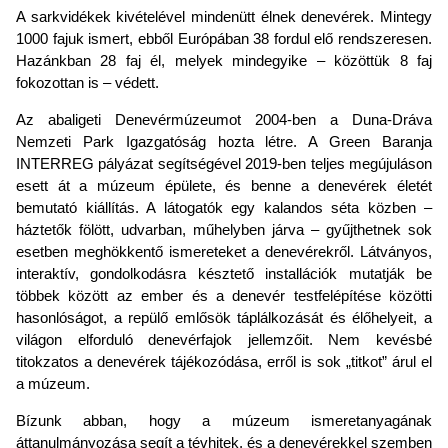
A sarkvidékek kivételével mindenütt élnek denevérek. Mintegy
1000 fajuk ismert, ebből Európában 38 fordul elő rendszeresen.
Hazánkban 28 faj él, melyek mindegyike – közöttük 8 faj
fokozottan is – védett.
Az abaligeti Denevérmúzeumot 2004-ben a Duna-Dráva
Nemzeti Park Igazgatóság hozta létre. A Green Baranja
INTERREG pályázat segítségével 2019-ben teljes megújuláson
esett át a múzeum épülete, és benne a denevérek életét
bemutató kiállítás. A látogatók egy kalandos séta közben –
háztetők fölött, udvarban, műhelyben járva – gyűjthetnek sok
esetben meghökkentő ismereteket a denevérekről. Látványos,
interaktív, gondolkodásra késztető installációk mutatják be
többek között az ember és a denevér testfelépítése közötti
hasonlóságot, a repülő emlősök táplálkozását és élőhelyeit, a
világon elforduló denevérfajok jellemzőit. Nem kevésbé
titokzatos a denevérek tájékozódása, erről is sok „titkot” árul el
a múzeum.
Bízunk abban, hogy a múzeum ismeretanyagának
áttanulmányozása segít a tévhitek, és a denevérekkel szemben