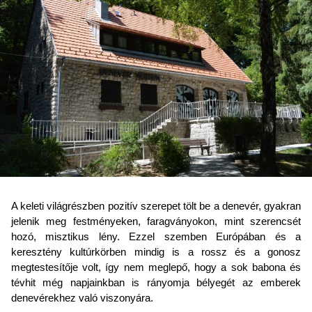
A keleti világrészben pozitív szerepet tölt be a denevér, gyakran
jelenik meg festményeken, faragványokon, mint szerencsét
hozó, misztikus lény. Ezzel szemben Európában és a
keresztény kultúrkörben mindig is a rossz és a gonosz
megtestesítője volt, így nem meglepő, hogy a sok babona és
tévhit még napjainkban is rányomja bélyegét az emberek
denevérekhez való viszonyára.