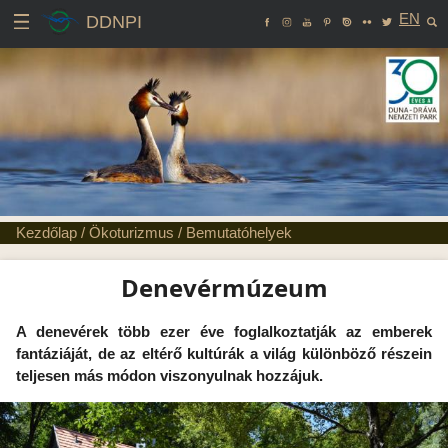
EN
DDNPI
Kezdőlap
/
Ökoturizmus
/
Bemutatóhelyek
Denevérmúzeum
A denevérek több ezer éve foglalkoztatják az emberek
fantáziáját, de az eltérő kultúrák a világ különböző részein
teljesen más módon viszonyulnak hozzájuk.