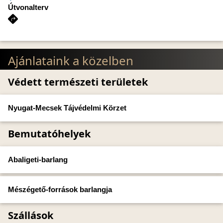
Útvonalterv
Ajánlataink a közelben
Védett természeti területek
Nyugat-Mecsek Tájvédelmi Körzet
Bemutatóhelyek
Abaligeti-barlang
Mészégető-források barlangja
Szállások