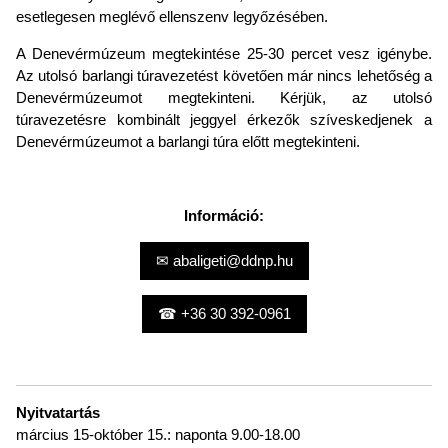
esetlegesen meglévő ellenszenv legyőzésében.
A Denevérmúzeum megtekintése 25-30 percet vesz igénybe.
Az utolsó barlangi túravezetést követően már nincs lehetőség a
Denevérmúzeumot megtekinteni. Kérjük, az utolsó
túravezetésre kombinált jeggyel érkezők szíveskedjenek a
Denevérmúzeumot a barlangi túra előtt megtekinteni.
Információ:
✉ abaligeti@ddnp.hu
☎ +36 30 392-0961
Nyitvatartás
március 15-október 15.: naponta 9.00-18.00