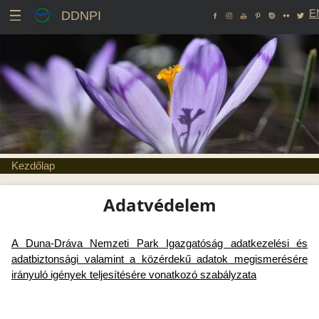
E
DDNPI
Kezdőlap
Adatvédelem
A Duna-Dráva Nemzeti Park Igazgatóság adatkezelési és
adatbiztonsági valamint a közérdekű adatok megismerésére
irányuló igények teljesítésére vonatkozó szabályzata