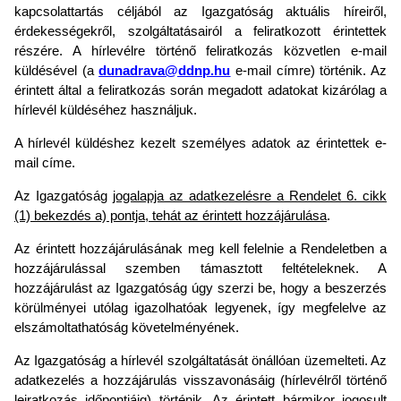
kapcsolattartás céljából az Igazgatóság aktuális híreiről,
érdekességekről, szolgáltatásairól a feliratkozott érintettek
részére. A hírlevélre történő feliratkozás közvetlen e-mail
küldésével (a
dunadrava@ddnp.hu
e-mail címre) történik. Az
érintett által a feliratkozás során megadott adatokat kizárólag a
hírlevél küldéséhez használjuk.
A hírlevél küldéshez kezelt személyes adatok az érintettek e-
mail címe.
Az Igazgatóság
jogalapja az adatkezelésre a Rendelet 6. cikk
(1) bekezdés a) pontja, tehát az érintett hozzájárulása
.
Az érintett hozzájárulásának meg kell felelnie a Rendeletben a
hozzájárulással szemben támasztott feltételeknek. A
hozzájárulást az Igazgatóság úgy szerzi be, hogy a beszerzés
körülményei utólag igazolhatóak legyenek, így megfelelve az
elszámoltathatóság követelményének.
Az Igazgatóság a hírlevél szolgáltatását önállóan üzemelteti. Az
adatkezelés a hozzájárulás visszavonásáig (hírlevélről történő
leiratkozás időpontjáig) történik. Az érintett bármikor jogosult