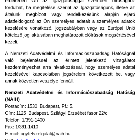
érdekében Ön az Igazgatósággal szemben bírósághoz
fordulhat, ha megítélése szerint az Igazgatóságunk, illetve az
általunk megbízott vagy rendelkezésünk alapján eljáró
adatfeldolgozó az Ön személyes adatait a személyes adatok
kezelésére vonatkozó, jogszabályban vagy az Európai Unió
kötelező jogi aktusában meghatározott előírások megsértésével
kezeli.
A Nemzeti Adatvédelmi és Információszabadság Hatóságnál
való bejelentéssel az érintett jelentkező vizsgálatot
kezdeményezhet arra hivatkozással, hogy személyes adatai
kezelésével kapcsolatban jogsérelem következett be, vagy
annak közvetlen veszélye fennáll.
Nemzeti Adatvédelmi és Információszabadság Hatóság
(NAIH)
Postacím: 1530 Budapest, Pf.: 5.
Cím: 1125 Budapest, Szilágyi Erzsébet fasor 22/c
Telefon:
1/391-1400
Fax: 1/391-1410
E-mail: ugyfelszolgalat@naih.hu