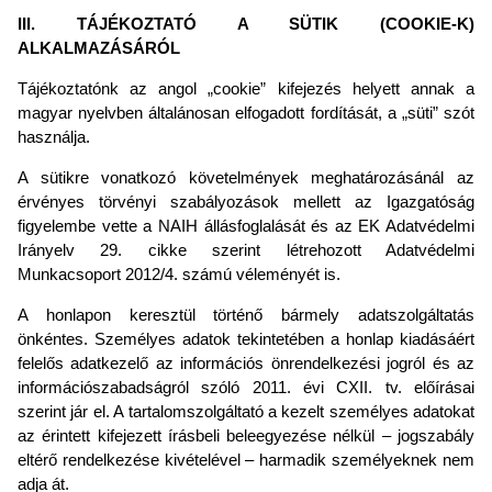
III. TÁJÉKOZTATÓ A SÜTIK (COOKIE-K)
ALKALMAZÁSÁRÓL
Tájékoztatónk az angol „cookie” kifejezés helyett annak a
magyar nyelvben általánosan elfogadott fordítását, a „süti” szót
használja.
A sütikre vonatkozó követelmények meghatározásánál az
érvényes törvényi szabályozások mellett az Igazgatóság
figyelembe vette a NAIH állásfoglalását és az EK Adatvédelmi
Irányelv 29. cikke szerint létrehozott Adatvédelmi
Munkacsoport 2012/4. számú véleményét is.
A honlapon keresztül történő bármely adatszolgáltatás
önkéntes. Személyes adatok tekintetében a honlap kiadásáért
felelős adatkezelő az információs önrendelkezési jogról és az
információszabadságról szóló 2011. évi CXII. tv. előírásai
szerint jár el. A tartalomszolgáltató a kezelt személyes adatokat
az érintett kifejezett írásbeli beleegyezése nélkül – jogszabály
eltérő rendelkezése kivételével – harmadik személyeknek nem
adja át.