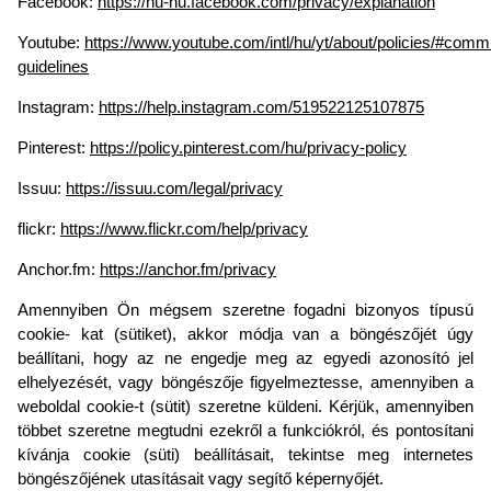
Facebook:
https://hu-hu.facebook.com/privacy/explanation
Youtube:
https://www.youtube.com/intl/hu/yt/about/policies/#comm
guidelines
Instagram:
https://help.instagram.com/519522125107875
Pinterest:
https://policy.pinterest.com/hu/privacy-policy
Issuu:
https://issuu.com/legal/privacy
flickr:
https://www.flickr.com/help/privacy
Anchor.fm:
https://anchor.fm/privacy
Amennyiben Ön mégsem szeretne fogadni bizonyos típusú
cookie- kat (sütiket), akkor módja van a böngészőjét úgy
beállítani, hogy az ne engedje meg az egyedi azonosító jel
elhelyezését, vagy böngészője figyelmeztesse, amennyiben a
weboldal cookie-t (sütit) szeretne küldeni. Kérjük, amennyiben
többet szeretne megtudni ezekről a funkciókról, és pontosítani
kívánja cookie (süti) beállításait, tekintse meg internetes
böngészőjének utasításait vagy segítő képernyőjét.