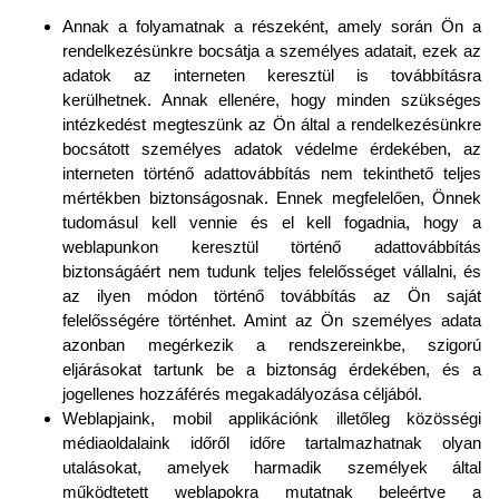
Annak a folyamatnak a részeként, amely során Ön a
rendelkezésünkre bocsátja a személyes adatait, ezek az
adatok az interneten keresztül is továbbításra
kerülhetnek. Annak ellenére, hogy minden szükséges
intézkedést megteszünk az Ön által a rendelkezésünkre
bocsátott személyes adatok védelme érdekében, az
interneten történő adattovábbítás nem tekinthető teljes
mértékben biztonságosnak. Ennek megfelelően, Önnek
tudomásul kell vennie és el kell fogadnia, hogy a
weblapunkon keresztül történő adattovábbítás
biztonságáért nem tudunk teljes felelősséget vállalni, és
az ilyen módon történő továbbítás az Ön saját
felelősségére történhet. Amint az Ön személyes adata
azonban megérkezik a rendszereinkbe, szigorú
eljárásokat tartunk be a biztonság érdekében, és a
jogellenes hozzáférés megakadályozása céljából.
Weblapjaink, mobil applikációnk illetőleg közösségi
médiaoldalaink időről időre tartalmazhatnak olyan
utalásokat, amelyek harmadik személyek által
működtetett weblapokra mutatnak beleértve a