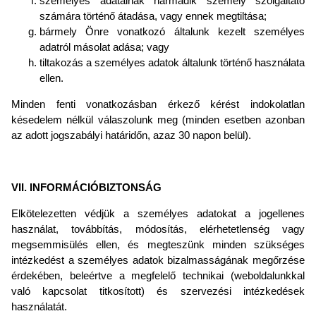
személyes adatainak harmadik személy szolgáltató
számára történő átadása, vagy ennek megtiltása;
bármely Önre vonatkozó általunk kezelt személyes
adatról másolat adása; vagy
tiltakozás a személyes adatok általunk történő használata
ellen.
Minden fenti vonatkozásban érkező kérést indokolatlan
késedelem nélkül válaszolunk meg (minden esetben azonban
az adott jogszabályi határidőn, azaz 30 napon belül).
VII. INFORMÁCIÓBIZTONSÁG
Elkötelezetten védjük a személyes adatokat a jogellenes
használat, továbbítás, módosítás, elérhetetlenség vagy
megsemmisülés ellen, és megteszünk minden szükséges
intézkedést a személyes adatok bizalmasságának megőrzése
érdekében, beleértve a megfelelő technikai (weboldalunkkal
való kapcsolat titkosított) és szervezési intézkedések
használatát.