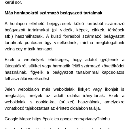
kerül sor.
Más honlapokról származó beágyazott tartalmak
A honlapon elérhető bejegyzések külső forrásból származó
beágyazott tartalmakat (pl. videók, képek, cikkek, térképek
stb.) használhatnak. A külső forrásból származó beágyazott
tartalmak pontosan úgy viselkednek, mintha meglátogattunk
volna egy másik honlapot.
Ezek a webhelyek lehetséges, hogy adatot gyűjtenek a
látogatókról, sütiket vagy harmadik féltől származó követőkódot
használnak, figyelik a beágyazott tartalommal kapcsolatos
felhasználói viselkedést
Jelen weboldalon más weboldalak linkjeit vagy ikonjait is
megtalálja, melyek az adott oldalra irányítanak. Ezek a
weboldalak is cookie-kat (sütiket) használnak, amelyekre
vonatkozó tájékoztatást az érintett oldalakon találja.
Google Maps:
https://policies.google.com/privacy?hl=hu