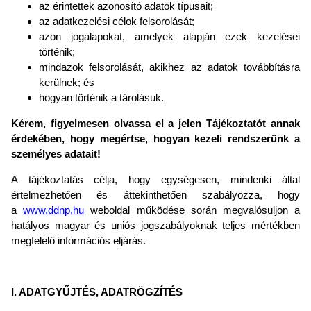
az érintettek azonosító adatok típusait;
az adatkezelési célok felsorolását;
azon jogalapokat, amelyek alapján ezek kezelései
történik;
mindazok felsorolását, akikhez az adatok továbbításra
kerülnek; és
hogyan történik a tárolásuk.
Kérem, figyelmesen olvassa el a jelen Tájékoztatót annak
érdekében, hogy megértse, hogyan kezeli rendszerünk a
személyes adatait!
A tájékoztatás célja, hogy egységesen, mindenki által
értelmezhetően és áttekinthetően szabályozza, hogy
a
www.ddnp.hu
weboldal működése során megvalósuljon a
hatályos magyar és uniós jogszabályoknak teljes mértékben
megfelelő információs eljárás.
I. ADATGYŰJTÉS, ADATRÖGZÍTÉS