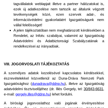
tagvállalatok weblapjait illetve a partner hálózatokat is,
ezek új adatkezelése nem tartozik az általunk végzett
tevékenységek közé, ezen szervek adat-, és
információvédelmi gyakorlatáért Igazgatóságunk nem
vállal felelősséget!
A jelen tájékoztatóban nem meghatározott kérdésekben a
Rendelet, az Infotv. szabályai, valamint az Igazgatóság
Adatvédelmi és Adatbiztonsági Szabályzatának a
rendelkezései az irányadóak.
VIII. JOGORVOSLATI TÁJÉKOZTATÁS
A személyes adatok kezelésével kapcsolatos kérdésekkel,
észrevételekkel közvetlenül az Duna-Dráva Nemzeti Park
Igazgatósághoz (
dunadrava@ddnp.hu
), illetve az Igazgatóság
adatvédelmi tisztviselőjéhez (dr. Illés Gergely, tel:
30/843-6631
,
e-mail:
gergely.illes@ddnp.hu
) lehet fordulni.
A bírósági jogorvoslathoz való jogának érvényesítése