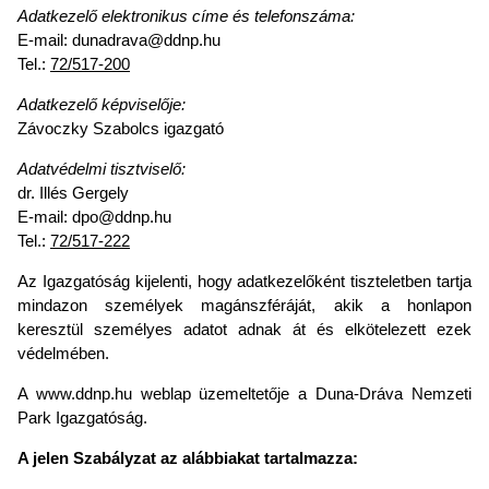
Adatkezelő elektronikus címe és telefonszáma:
E-mail: dunadrava@ddnp.hu
Tel.:
72/517-200
Adatkezelő képviselője:
Závoczky Szabolcs igazgató
Adatvédelmi tisztviselő:
dr. Illés Gergely
E-mail: dpo@ddnp.hu
Tel.:
72/517-222
A
z Igazgatóság kijelenti, hogy adatkezelőként tiszteletben tartja
mindazon személyek magánszféráját, akik a honlapon
keresztül személyes adatot adnak át és elkötelezett ezek
védelmében.
A www.ddnp.hu weblap üzemeltetője a Duna-Dráva Nemzeti
Park Igazgatóság.
A jelen Szabályzat az alábbiakat tartalmazza: