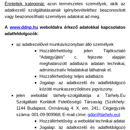
Érintettek kategóriái:
azon természetes személyek, akik az
adatkezelő szolgáltatásainak igénybevételéhez beazonosított
vagy beazonosítható személyes adatokat ad meg.
A
www.ddnp.hu
weboldalra érkező adatokkal kapcsolatos
adatfeldolgozók:
az adatkezelővel munkaviszonyban álló személyek
Hozzáférhetőség: jelen Tájékoztató
“Adatgyűjtés” c. fejezete alapján
meghatározott adatbázis adatain technikai,
adminisztratív feladatokat láthatnak el.
Hozzáférhetőség: teljes adatbázis
Jogalap: az adatkezelő és adatfeldolgozó
közötti munkaszerződéses jogviszony.
jelen weboldal tárhely-szolgáltatója a Tárhely.Eu
Szolgáltató Korlátolt Felelősségű Társaság (Székhely:
1144 Budapest, Ormánság 4. X. em. 241.; Cégjegyzék
száma: 001-09-909968; E-mail címe:
gdpr@tarhely.eu
)
Hozzáférhetőség: a weboldal technikai adatai
Jogalap: az adatkezelő és adatfeldolgozó