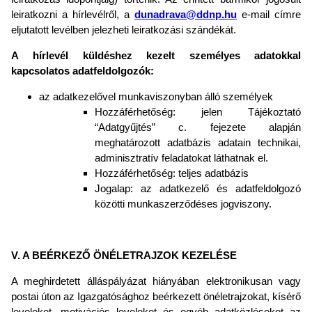
leiratkozni a hírlevélről, a
dunadrava@ddnp.hu
e-mail címre
eljutatott levélben jelezheti leiratkozási szándékát.
A hírlevél küldéshez kezelt személyes adatokkal
kapcsolatos adatfeldolgozók:
az adatkezelővel munkaviszonyban álló személyek
Hozzáférhetőség: jelen Tájékoztató
“Adatgyűjtés” c. fejezete alapján
meghatározott adatbázis adatain technikai,
adminisztratív feladatokat láthatnak el.
Hozzáférhetőség: teljes adatbázis
Jogalap: az adatkezelő és adatfeldolgozó
közötti munkaszerződéses jogviszony.
V. A BEÉRKEZŐ ÖNÉLETRAJZOK KEZELÉSE
A meghirdetett álláspályázat hiányában elektronikusan vagy
postai úton az Igazgatósághoz beérkezett önéletrajzokat, kísérő
leveleket, motivációs leveleket és egyéb adatközléseket az