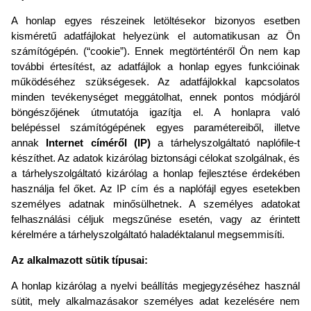
A honlap egyes részeinek letöltésekor bizonyos esetben
kisméretű adatfájlokat helyezünk el automatikusan az Ön
számítógépén. (“cookie”). Ennek megtörténtéről Ön nem kap
további értesítést, az adatfájlok a honlap egyes funkcióinak
működéséhez szükségesek. Az adatfájlokkal kapcsolatos
minden tevékenységet meggátolhat, ennek pontos módjáról
böngészőjének útmutatója igazítja el. A honlapra való
belépéssel számítógépének egyes paramétereiből, illetve
annak
Internet címéről (IP)
a tárhelyszolgáltató
naplófile-t
készíthet. Az adatok kizárólag biztonsági célokat szolgálnak, és
a tárhelyszolgáltató kizárólag a honlap fejlesztése érdekében
használja fel őket. Az IP cím és a naplófájl egyes esetekben
személyes adatnak minősülhetnek. A személyes adatokat
felhasználási céljuk megszűnése esetén, vagy az érintett
kérelmére a tárhelyszolgáltató haladéktalanul megsemmisíti.
Az alkalmazott sütik típusai:
A honlap kizárólag a nyelvi beállítás megjegyzéséhez használ
sütit, mely alkalmazásakor személyes adat kezelésére nem