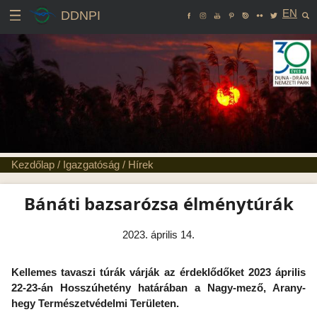
EN
DDNPI
Kezdőlap
/
Igazgatóság
/
Hírek
Bánáti bazsarózsa élménytúrák
2023. április 14.
Kellemes tavaszi túrák várják az érdeklődőket 2023 április
22-23-án Hosszúhetény határában a Nagy-mező, Arany-
hegy Természetvédelmi Területen.