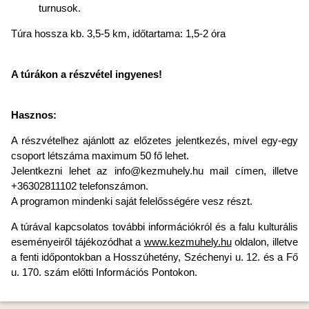
turnusok.
Túra hossza kb. 3,5-5 km, időtartama: 1,5-2 óra
A túrákon a részvétel ingyenes!
Hasznos:
A részvételhez ajánlott az előzetes jelentkezés, mivel egy-egy
csoport létszáma maximum 50 fő lehet.
Jelentkezni lehet az info@kezmuhely.hu mail címen, illetve
+36302811102 telefonszámon.
A programon mindenki saját felelősségére vesz részt.
A túrával kapcsolatos további információkról és a falu kulturális
eseményeiről tájékozódhat a
www.kezmuhely.hu
oldalon, illetve
a fenti időpontokban a Hosszúhetény, Széchenyi u. 12. és a Fő
u. 170. szám előtti Információs Pontokon.