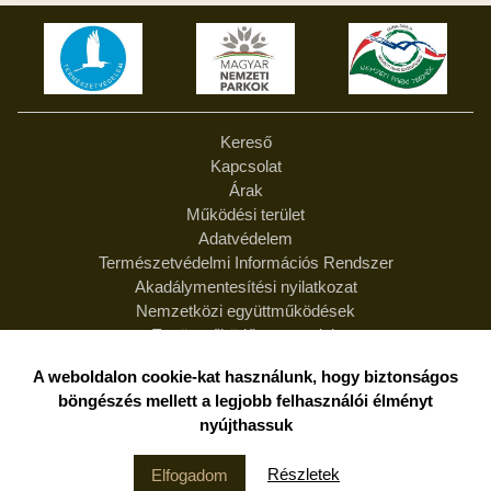
Kereső
Kapcsolat
Árak
Működési terület
Adatvédelem
Természetvédelmi Információs Rendszer
Akadálymentesítési nyilatkozat
Nemzetközi együttműködések
Együttműködő partnereink
Feliratkozás hírlevélre
A weboldalon cookie-kat használunk, hogy biztonságos
Hírlevél leiratkozás
böngészés mellett a legjobb felhasználói élményt
Felelősség
nyújthassuk
Duna-Dráva Nemzeti Park Igazgatóság
Részletek
Elfogadom
2020-2026