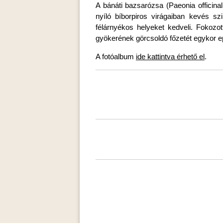
A bánáti bazsarózsa (Paeonia officina
nyíló bíborpiros virágaiban kevés s
félárnyékos helyeket kedveli. Fokozo
gyökerének görcsoldó főzetét egykor e
A fotóalbum
ide kattintva érhető el
.