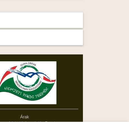
Árak
zetvédelmi Információs Rendszer