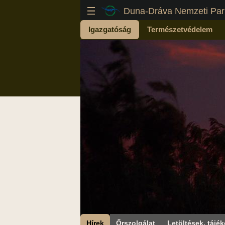
Duna-Dráva Nemzeti Par
Igazgatóság
Természetvédelem
Hírek
Őrszolgálat
Letöltések, tájék