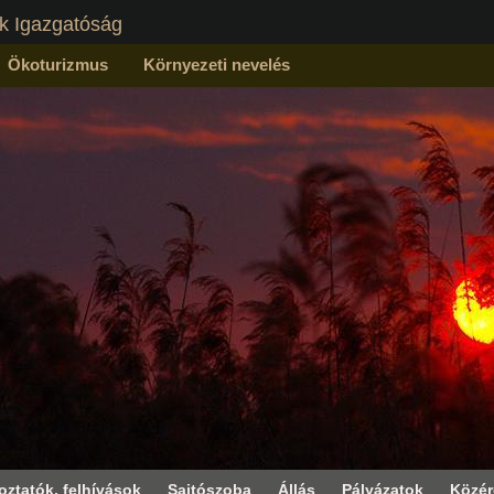
k Igazgatóság
Ökoturizmus
Környezeti nevelés
oztatók, felhívások
Sajtószoba
Állás
Pályázatok
Közé