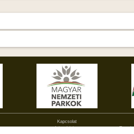
Kapcsolat
Adatvédelem
Termés