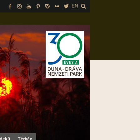
EN
rdekű
Térkép