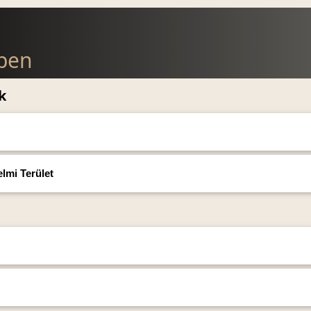
lben
k
lmi Terület