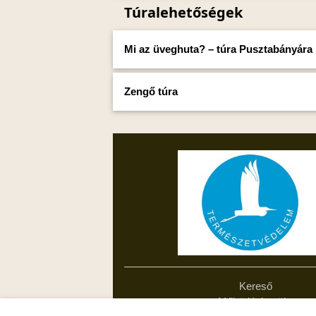
Túralehetőségek
Mi az üveghuta? – túra Pusztabányára
Zengő túra
Kereső
Működési terület