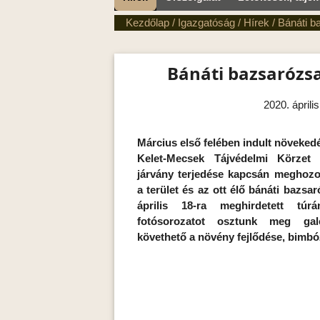
Kezdőlap
/
Igazgatóság
/
Hírek
/
Bánáti b
Bánáti bazsarózsa
2020. április
Március első felében indult növeked
Kelet-Mecsek Tájvédelmi Körzet t
járvány terjedése kapcsán meghozo
a terület és az ott élő bánáti bazsa
április 18-ra meghirdetett túr
fotósorozatot osztunk meg gal
követhető a növény fejlődése, bimbó