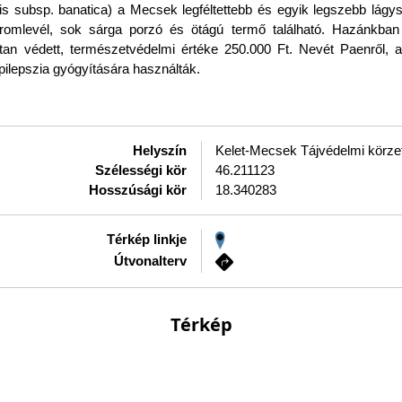
lis subsp. banatica) a Mecsek legféltettebb és egyik legszebb lágy
ziromlevél, sok sárga porzó és ötágú termő található. Hazánkban
ttan védett, természetvédelmi értéke 250.000 Ft. Nevét Paenről, a
pilepszia gyógyítására használták.
Helyszín
Kelet-Mecsek Tájvédelmi körze
Szélességi kör
46.211123
Hosszúsági kör
18.340283
Térkép linkje
Útvonalterv
Térkép