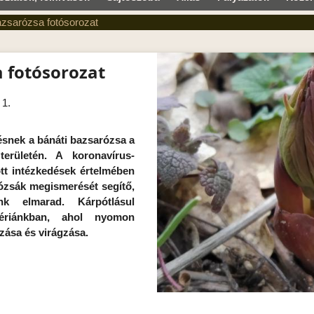
azsarózsa fotósorozat
 fotósorozat
 1.
ésnek a bánáti bazsarózsa a
erületén. A koronavírus-
tt intézkedések értelmében
rózsák megismerését segítő,
ánk elmarad. Kárpótlásul
ériánkban, ahol nyomon
zása és virágzása.