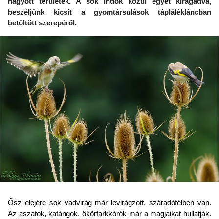
hagyott területek. A sok indok közül egyet kiragadva,
beszéljünk kicsit a gyomtársulások táplálékláncban
betöltött szerepéről.
Ősz elejére sok vadvirág már levirágzott, száradófélben van.
Az aszatok, katángok, ökörfarkkórók már a magjaikat hullatják.