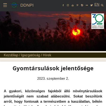
EN
DDNPI
Kezdőlap
/
Igazgatóság
/
Hírek
Gyomtársulások jelentősége
2023. szeptember 2.
A gyakori, közönséges fajokból álló növénytársulások
jelentőségét nem szabad alábecsülni. Sokat beszélünk
arról, hogy fontosak a természetben a kaszálatlan, békén