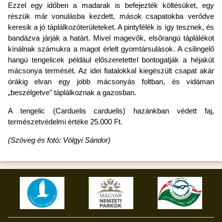
Ezzel egy időben a madarak is befejezték költésüket, egy
részük már vonulásba kezdett, mások csapatokba verődve
keresik a jó táplálkozóterületeket. A pintyfélék is így tesznek, és
bandázva járják a határt. Mivel magevők, elsőrangú táplálékot
kínálnak számukra a magot érlelt gyomtársulások. A csilingelő
hangú tengelicek például előszeretettel bontogatják a héjakút
mácsonya termését. Az idei fiatalokkal kiegészült csapat akár
órákig elvan egy jobb mácsonyás foltban, és vidáman
„beszélgetve" táplálkoznak a gazosban.
A tengelic (Carduelis carduelis) hazánkban védett faj,
természetvédelmi értéke 25.000 Ft.
(Szöveg és fotó: Völgyi Sándor)