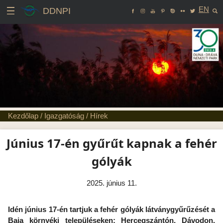
EN
DDNPI
Kezdőlap
/
Igazgatóság
/
Hírek
Június 17-én gyűrűt kapnak a fehér
gólyák
2025. június 11.
Idén június 17-én tartjuk a fehér gólyák látványgyűrűzését a
Baja környéki településeken: Hercegszántón, Dávodon,