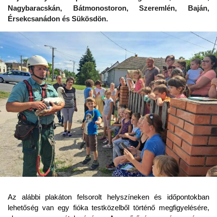
Nagybaracskán, Bátmonostoron, Szeremlén, Baján,
Érsekcsanádon és Sükösdön.
Az alábbi plakáton felsorolt helyszíneken és időpontokban
lehetőség van egy fióka testközelből történő megfigyelésére,