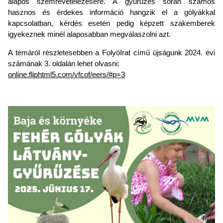
alapos szemrevételezésére. A gyűrűzés során számos
hasznos és érdekes információ hangzik el a gólyákkal
kapcsolatban, kérdés esetén pedig képzett szakemberek
igyekeznek minél alaposabban megválaszolni azt.
A témáról részletesebben a FolyóIrat című újságunk 2024. évi
számának 3. oldalán lehet olvasni:
online.fliphtml5.com/vfcof/eers/#p=3