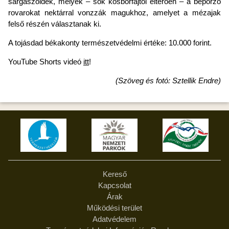
sárgászöldek, melyek – sok kosborfajtól eltérően – a beporzó
rovarokat nektárral vonzzák magukhoz, amelyet a mézajak
felső részén választanak ki.
A tojásdad békakonty természetvédelmi értéke: 10.000 forint.
YouTube Shorts videó
itt
!
(Szöveg és fotó: Sztellik Endre)
Kereső
Kapcsolat
Árak
Működési terület
Adatvédelem