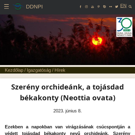
EN
DDNPI
Kezdőlap
/
Igazgatóság
/
Hírek
Szerény orchideánk, a tojásdad
békakonty (Neottia ovata)
2023. június 8.
Ezekben a napokban van virágzásának csúcspontján a
védett tojásdad békakonty nevű orchideánk. Szerény