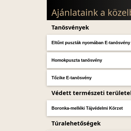
Ajánlataink a köze
Tanösvények
Eltűnt puszták nyomában E-tanösvény
Homokpuszta tanösvény
Tőzike E-tanösvény
Védett természeti területe
Boronka-melléki Tájvédelmi Körzet
Túralehetőségek