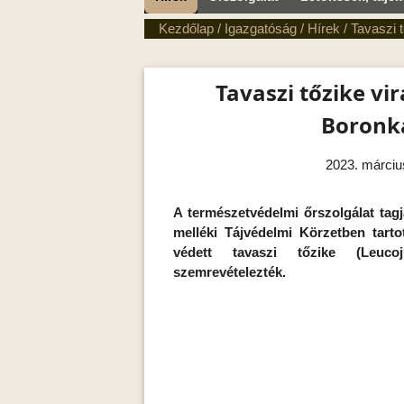
Kezdőlap
/
Igazgatóság
/
Hírek
/
Tavaszi 
Tavaszi tőzike vi
Boronk
2023. márciu
A természetvédelmi őrszolgálat tag
melléki Tájvédelmi Körzetben tartot
védett tavaszi tőzike (Leuco
szemrevételezték.