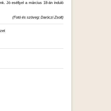
k. Jó eséllyel a március 18-án induló
(Fotó és szöveg: Daróczi Zsolt)
zet