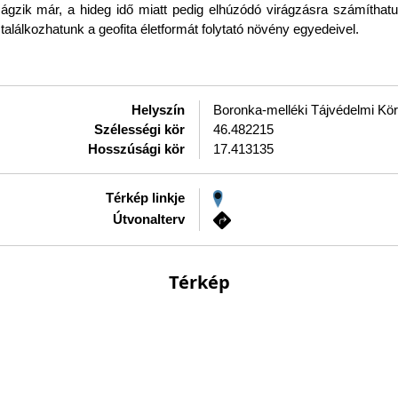
ik már, a hideg idő miatt pedig elhúzódó virágzásra számíthatun
lálkozhatunk a geofita életformát folytató növény egyedeivel.
Helyszín
Boronka-melléki Tájvédelmi Kör
Szélességi kör
46.482215
Hosszúsági kör
17.413135
Térkép linkje
Útvonalterv
Térkép