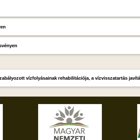
yen
ösvényen
bályozott vízfolyásainak rehabilitációja, a vízvisszatartás javít