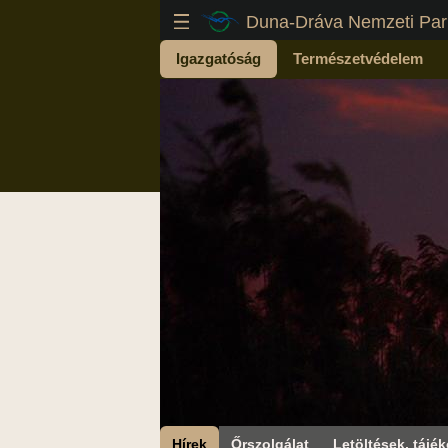
Duna-Dráva Nemzeti Par
Igazgatóság
Természetvédelem
Hírek
Őrszolgálat
Letöltések, tájék