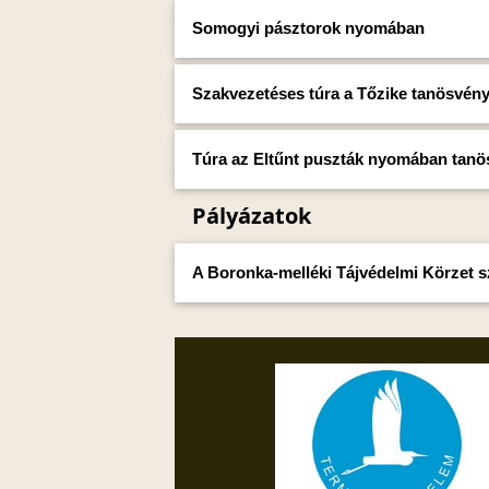
Somogyi pásztorok nyomában
Szakvezetéses túra a Tőzike tanösvén
Túra az Eltűnt puszták nyomában tan
Pályázatok
A Boronka-melléki Tájvédelmi Körzet sza