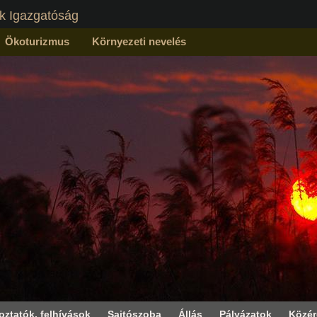
k Igazgatóság
Ökoturizmus
Környezeti nevelés
oztatók, felhívások
Sajtószoba
Állás
Pályázatok
Közé