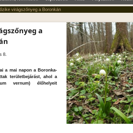
tőzike virágszőnyeg a Boronkán
rágszőnyeg a
án
s 8.
jai a mai napon a Boronka-
tak területbejárást, ahol a
jum vernum) élőhelyeit