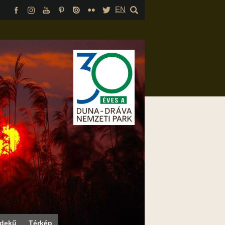
EN
rdekű
Térkép