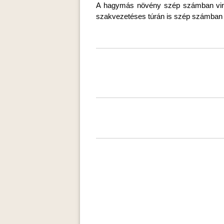
A hagymás növény szép számban virágz
szakvezetéses túrán is szép számban ta