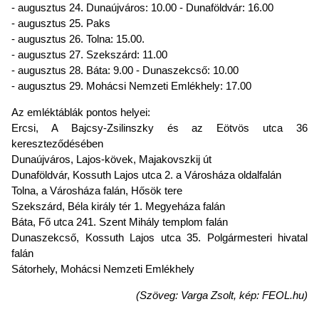
- augusztus 24. Dunaújváros: 10.00 - Dunaföldvár: 16.00
- augusztus 25. Paks
- augusztus 26. Tolna: 15.00.
- augusztus 27. Szekszárd: 11.00
- augusztus 28. Báta: 9.00 - Dunaszekcső: 10.00
- augusztus 29. Mohácsi Nemzeti Emlékhely: 17.00
Az emléktáblák pontos helyei:
Ercsi, A Bajcsy-Zsilinszky és az Eötvös utca 36
kereszteződésében
Dunaújváros, Lajos-kövek, Majakovszkij út
Dunaföldvár, Kossuth Lajos utca 2. a Városháza oldalfalán
Tolna, a Városháza falán, Hősök tere
Szekszárd, Béla király tér 1. Megyeháza falán
Báta, Fő utca 241. Szent Mihály templom falán
Dunaszekcső, Kossuth Lajos utca 35. Polgármesteri hivatal
falán
Sátorhely, Mohácsi Nemzeti Emlékhely
(Szöveg: Varga Zsolt, kép: FEOL.hu)