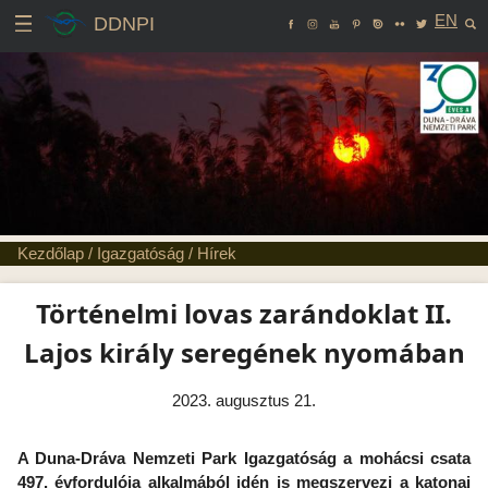
EN
DDNPI
Kezdőlap
/
Igazgatóság
/
Hírek
Történelmi lovas zarándoklat II.
Lajos király seregének nyomában
2023. augusztus 21.
A Duna-Dráva Nemzeti Park Igazgatóság a mohácsi csata
497. évfordulója alkalmából idén is megszervezi a katonai