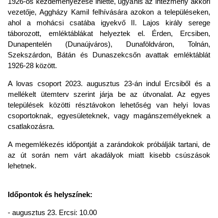
1926-os kezdeményezése ihlette, ugyanis az intézmény akkori
vezetője, Aggházy Kamil felhívására azokon a településeken,
ahol a mohácsi csatába igyekvő II. Lajos király serege
táborozott, emléktáblákat helyeztek el. Érden, Ercsiben,
Dunapentelén (Dunaújváros), Dunaföldváron, Tolnán,
Szekszárdon, Bátán és Dunaszekcsőn avattak emléktáblát
1926-28 között.
A lovas csoport 2023. augusztus 23-án indul Ercsiből és a
mellékelt ütemterv szerint járja be az útvonalat. Az egyes
települések közötti résztávokon lehetőség van helyi lovas
csoportoknak, egyesületeknek, vagy magánszemélyeknek a
csatlakozásra.
A megemlékezés időpontját a zarándokok próbálják tartani, de
az út során nem várt akadályok miatt kisebb csúszások
lehetnek.
Időpontok és helyszínek:
- augusztus 23. Ercsi: 10.00