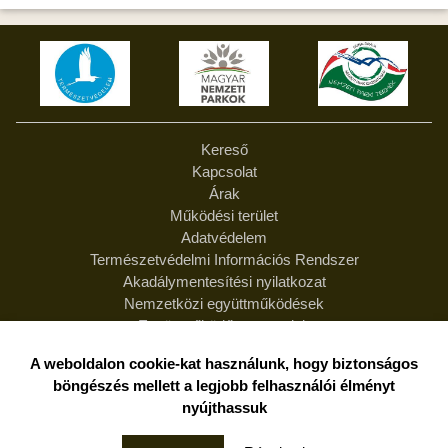
Kereső
Kapcsolat
Árak
Működési terület
Adatvédelem
Természetvédelmi Információs Rendszer
Akadálymentesítési nyilatkozat
Nemzetközi együttműködések
Együttműködő partnereink
Feliratkozás hírlevélre
A weboldalon cookie-kat használunk, hogy biztonságos
Hírlevél leiratkozás
böngészés mellett a legjobb felhasználói élményt
Felelősség
nyújthassuk
Duna-Dráva Nemzeti Park Igazgatóság