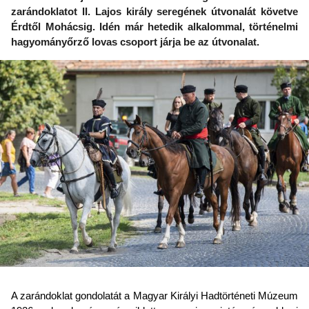
zarándoklatot II. Lajos király seregének útvonalát követve
Érdtől Mohácsig. Idén már hetedik alkalommal, történelmi
hagyományőrző lovas csoport járja be az útvonalat.
A zarándoklat gondolatát a Magyar Királyi Hadtörténeti Múzeum