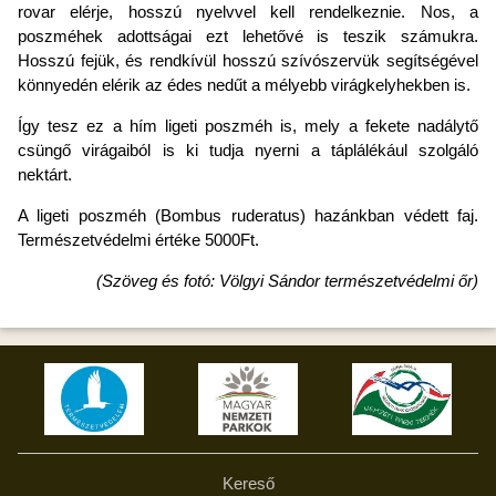
rovar elérje, hosszú nyelvvel kell rendelkeznie. Nos, a
poszméhek adottságai ezt lehetővé is teszik számukra.
Hosszú fejük, és rendkívül hosszú szívószervük segítségével
könnyedén elérik az édes nedűt a mélyebb virágkelyhekben is.
Így tesz ez a hím ligeti poszméh is, mely a fekete nadálytő
csüngő virágaiból is ki tudja nyerni a táplálékául szolgáló
nektárt.
A ligeti poszméh (Bombus ruderatus) hazánkban védett faj.
Természetvédelmi értéke 5000Ft.
(Szöveg és fotó: Völgyi Sándor természetvédelmi őr)
Kereső