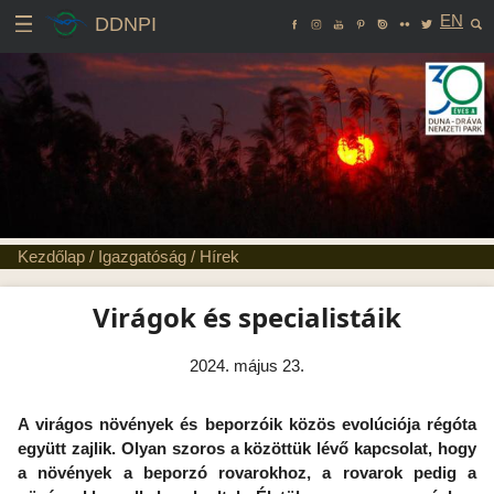
EN
DDNPI
Kezdőlap
/
Igazgatóság
/
Hírek
Virágok és specialistáik
2024. május 23.
A virágos növények és beporzóik közös evolúciója régóta
együtt zajlik. Olyan szoros a közöttük lévő kapcsolat, hogy
a növények a beporzó rovarokhoz, a rovarok pedig a