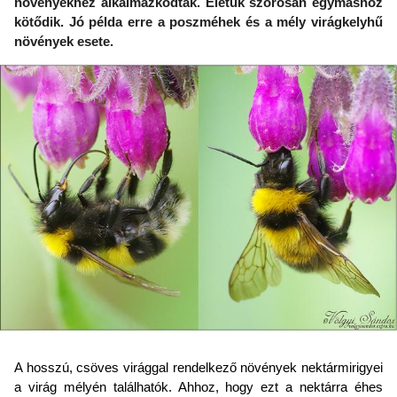
növényekhez alkalmazkodtak. Életük szorosan egymáshoz
kötődik. Jó példa erre a poszméhek és a mély virágkelyhű
növények esete.
A hosszú, csöves virággal rendelkező növények nektármirigyei
a virág mélyén találhatók. Ahhoz, hogy ezt a nektárra éhes