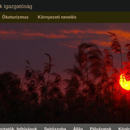
k Igazgatóság
Ökoturizmus
Környezeti nevelés
oztatók, felhívások
Sajtószoba
Állás
Pályázatok
Közé