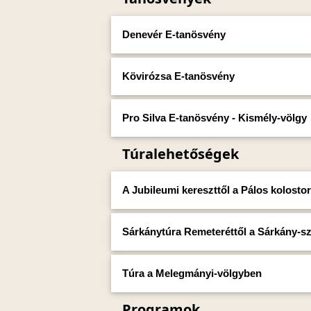
Denevér E-tanösvény
Kövirózsa E-tanösvény
Pro Silva E-tanösvény - Kismély-völgy
Túralehetőségek
A Jubileumi kereszttől a Pálos kolosto
Sárkánytúra Remeteréttől a Sárkány-sz
Túra a Melegmányi-völgyben
Programok