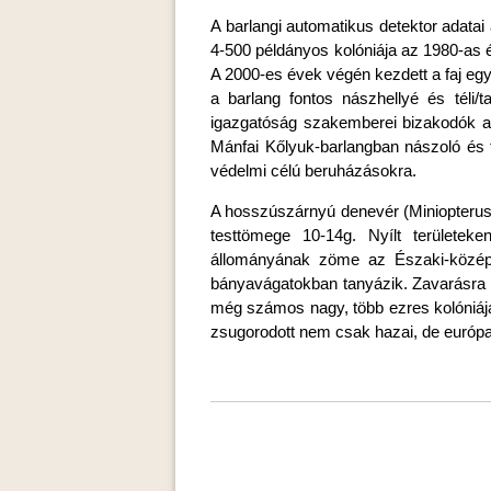
A barlangi automatikus detektor adatai 
4-500 példányos kolóniája az 1980-as é
A 2000-es évek végén kezdett a faj eg
a barlang fontos nászhellyé és téli/
igazgatóság szakemberei bizakodók a 
Mánfai Kőlyuk-barlangban nászoló és 
védelmi célú beruházásokra.
A hosszúszárnyú denevér (Miniopterus 
testtömege 10-14g. Nyílt területek
állományának zöme az Északi-középheg
bányavágatokban tanyázik. Zavarásra 
még számos nagy, több ezres kolóniája
zsugorodott nem csak hazai, de európa